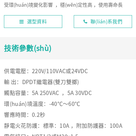
受環(huán)境變化影響，穩(wěn)定性高，使用壽命長
選型資料
聯(lián)系我們
技術參數(shù)
供電電壓：220V/110VAC或24VDC
輸 出：DPDT繼電器(雙刀雙擲)
觸點容量：5A 250VAC，5A 30VDC
環(huán)境溫度：-40℃～60℃
響應時間：0.2秒
靜電火花防護：標準：10A，附加防護器：100A