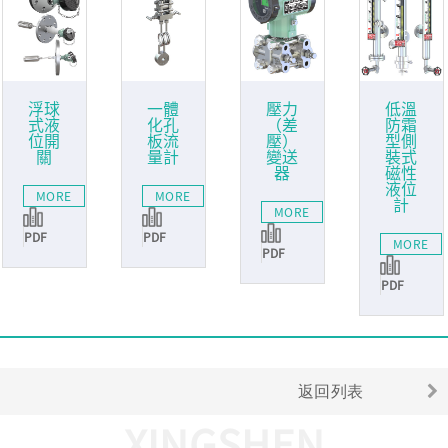
浮球
一體
壓力
低溫
式液
化孔
（差
防霜
位開
板流
壓）
型側
關
量計
變送
裝式
器
磁性
液位
MORE
MORE
計
MORE
PDF
PDF
MORE
PDF
PDF
返回列表
XINGSHEN